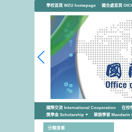
跳
學校首頁 WZU homepage
國合處首頁 OICC
到
主
要
內
容
區
塊
國際交流 International Cooperation
在校學生
獎學金 Scholarship
華語學習 Mandarin L
分類清單