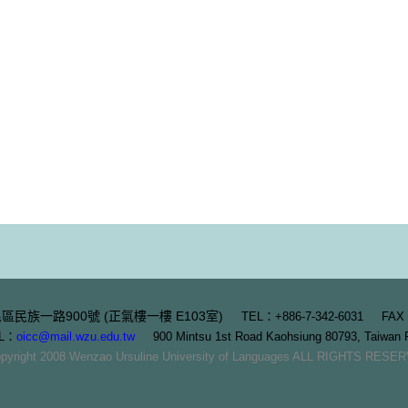
三民區民族一路900號 (正氣樓一樓 E103室)
TEL：+886-7-342-6031 FAX：
L：
oicc@mail.wzu.edu.tw
900 Mintsu 1st Road Kaohsiung 80793, Taiwan
pyright 2008 Wenzao Ursuline University of Languages ALL RIGHTS RESE