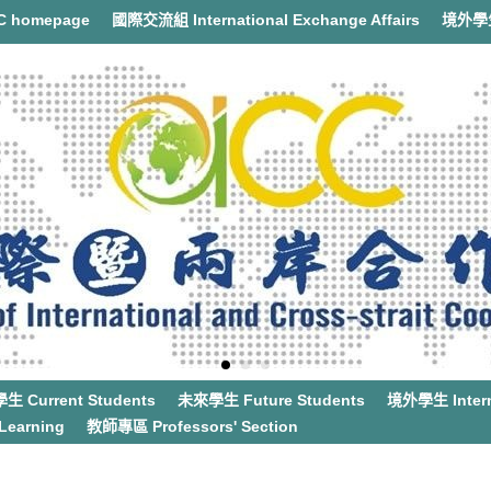
 homepage
國際交流組 International Exchange Affairs
境外學生事
 Current Students
未來學生 Future Students
境外學生 Interna
earning
教師專區 Professors' Section