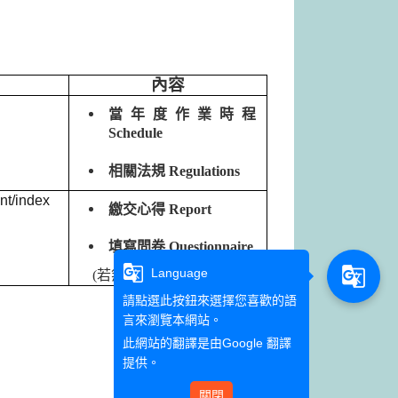
內容
當年度作業時程
Schedule
相關法規 Regulations
nt/index
繳交心得 Report
填寫問卷 Questionnaire
g_translate
g_translate
Language
(
若無法登入請洽國合處
)
請點選此按鈕來選擇您喜歡的語
言來瀏覽本網站。
此網站的翻譯是由
Google 翻譯
提供。
關閉