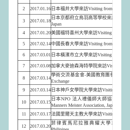
2
2017.01.16
日本福井
大
學來訪Visiting from University
日本京都府立鳥羽高等學校來訪Visiting from Mie
3
2017.01.18
Japan
4
2017.01.20
美國福特喜州大學來訪Visiting from Fort Hay
5
2017.02.14
中國長春大學來訪Visiting from Changchun U
6
2017.03.01
日本橫濱市立大學來訪
Visiting from Yo
7
2017.03.08
加拿大麥迪森海特學院來訪Visiting from Medi
學術交流基金會-美國教育團參訪團來訪Visiting f
8
2017.03.14
Exchange
9
2017.03.14
日本神戶女學院大學來訪Visiting from Kobe 
日本NPO 法人禮儀師大師協會來訪Visiting from
10
2017.03.15
Manners Meister Association, Japan
11
2017.03.17
法國里爾天主教大學來訪Visiting from Lille Ca
菲律賓馬尼拉雅典耀大學來訪Visiting from A
12
2017.03.20
Philipines