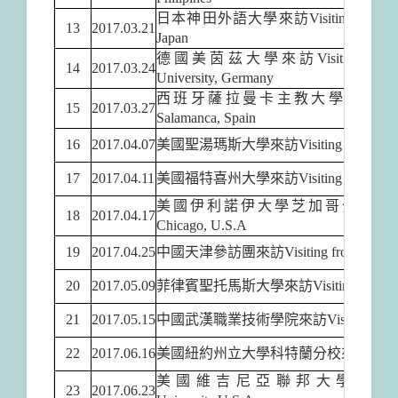
日本神田外語大學來訪Visiting from Kanda Uni
13
2017.03.21
Japan
德國美茵茲大學來訪Visiting from Johann
14
2017.03.24
University, Germany
西班牙薩拉曼卡主教大學來訪Visiting from T
15
2017.03.27
Salamanca, Spain
16
2017.04.07
美國聖湯瑪斯大學來訪Visiting from Universi
17
2017.04.11
美國福特喜州大學來訪Visiting from Fort Hays
美國伊利諾伊大學芝加哥分校來訪Visiting fro
18
2017.04.17
Chicago, U.S.A
19
2017.04.25
中國天津參訪團來訪Visiting from Tientsin Gov
20
2017.05.09
菲律賓聖托馬斯大學來訪Visiting from Universi
21
2017.05.15
中國武漢職業技術學院來訪Visiting from Wuhan 
22
2017.06.16
美國紐約州立大學科特蘭分校來訪
Vis
美國維吉尼亞聯邦大學來訪Visiting fro
23
2017.06.23