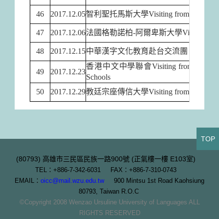
46
2017.12.05
智利聖托馬斯大學Visiting from Universida
47
2017.12.06
法國格勒諾柏-阿爾卑斯大學Visiting from Univ
48
2017.12.15
中華漢字文化教育赴台交流團
香港中文中學聯會Visiting from The Associa
49
2017.12.23
Schools
50
2017.12.29
教廷宗座傳信大學Visiting from Pontifical U
TOP
(80793) 高雄市三民區民族一路900號 (正氣樓一樓 E103室)
TEL：+886-7-342-6031 FAX：+886-7-310-0743
EMAIL：
oicc@mail.wzu.edu.tw
900 Mintsu 1st Road Kaohsiung
80793, Taiwan R.O.C
©Copyright 2008 Wenzao Ursuline University of Languages ALL
RIGHTS RESERVED