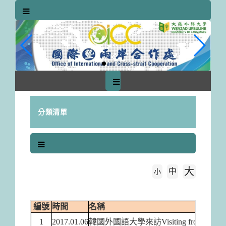
跳
到
主
要
內
容
區
塊
分類清單
大
中
字級大小
小
首頁
2017年
編號
時間
名稱
1
2017.01.06
韓國外國語大學來訪Visiting from Hankuk Univ