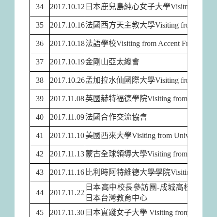
34
2017.10.12
日本鹿兒島純心女子大學Visitng from Kagoshim
35
2017.10.16
法國西方天主教大學Visiting from Catholic Un
36
2017.10.18
法語學校Visiting from Accent Français
37
2017.10.19
金剛山亞太總會
38
2017.10.26
孟加拉水仙國際大學Visiting from Daffodil In
39
2017.11.08
英國赫特福德學院Visiting from Heartford C
40
2017.11.09
法國合作交流協會
41
2017.11.10
美國西來大學Visiting from University of 
42
2017.11.13
蒙古全球領導大學Visiting from Global Lead
43
2017.11.16
比利時阿特維德大學學院Visiting from Artevel
日本高中校長參訪團-成城高校、大
44
2017.11.22
日本台灣教育中心
45
2017.11.30
日本實踐女子大學 Visiting from Jissen Wom