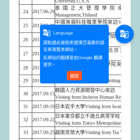
University,U.S.A
泰國正大管理學院來訪Visiting from 
24
2017.06.29
Management,Thiland
中國無錫科技職業學院來訪Visiting from Wuxi 
25
2017.06.30
& Technology,China
g_translate
g_translate
Language
香港大學專業進修學院來訪Visiting fr
26
2017.08.03
請點選此按鈕來選擇您喜歡的語
COLLEGE, Hong Kong
言來瀏覽本網站。
中國北京外國語大學-北京之春回訪團來訪 Visit
27
2017.08.16
Studies University, China
此網站的翻譯是由
Google 翻譯
比利時阿特維德大學學院來訪
提供。
Visi
28
2017.09.08
Ghent
關閉
29
2017.09.11
菲律賓德拉薩大學來訪Visiting from Da la Sal
韓國人力資源開發中心來訪
30
2017.09.15
Visiting from Incheon Human Resource D
31
2017.09.19
日本岩手大學Visiting from Iwata Universi
日本東京都立千歳丘高等学校
32
2017.09.22
Visiting form Tokyo Metropolitan Chitose
33
2017.09.25
越南茶榮大學Visiting from Tra Vinh Unive