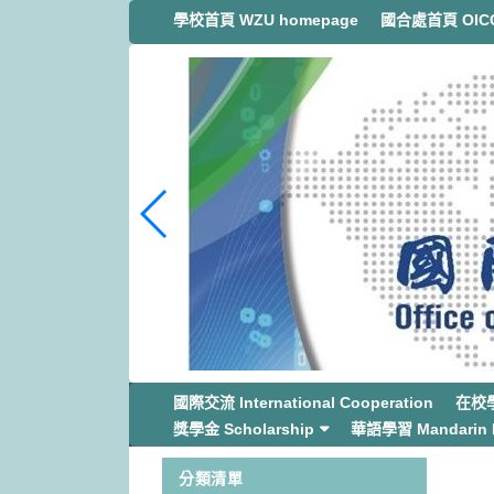
跳
學校首頁 WZU homepage
國合處首頁 OICC
到
主
要
內
容
區
塊
國際交流 International Cooperation
在校學生
獎學金 Scholarship
華語學習 Mandarin L
分類清單