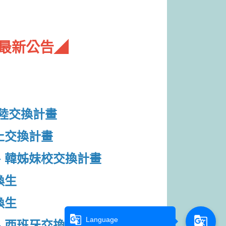
最新公告◢
大陸交換計畫
停止交換計畫
日、韓姊妹校交換計畫
換生
換生
g_translate
g_translate
Language
國、西班牙交換生意願調查