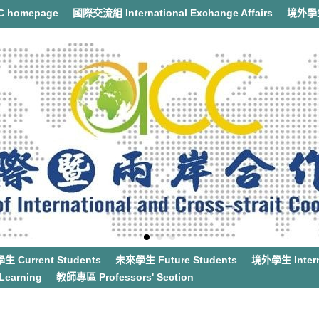
 homepage
國際交流組 International Exchange Affairs
境外學生事
 Current Students
未來學生 Future Students
境外學生 Interna
earning
教師專區 Professors' Section