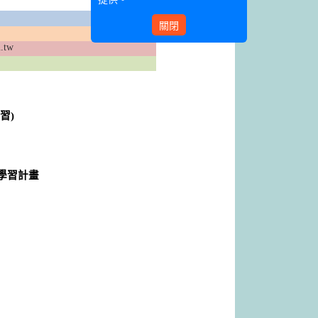
關閉
.tw
習)
學習計畫