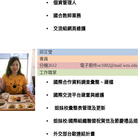
個資管理人
國合教師業務
交流組網頁維護
邱芷瑩
專員
分機2612
電子郵件oc1002@mail.wzu.edu
工作職掌
國際合作資料調查彙整、建檔
國際交流平台建置與維護
姐妹校彙整表管理及更新
姐妹校/國際組織聯盟祝賀信及節慶禮品規
外交部台歐連結計畫