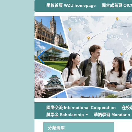
跳
學校首頁 WZU homepage
國合處首頁 OICC
到
主
要
內
容
區
塊
國際交流 International Cooperation
在校學生
獎學金 Scholarship
華語學習 Mandarin L
分類清單