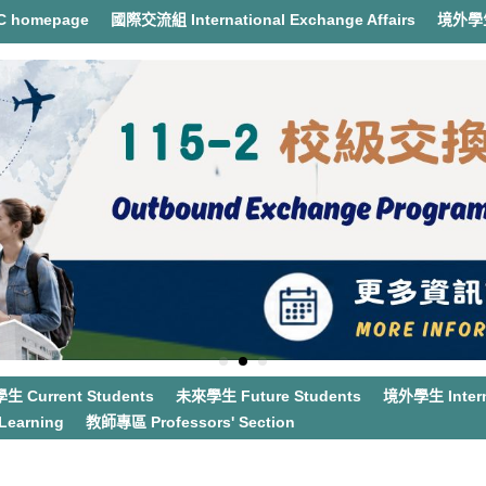
 homepage
國際交流組 International Exchange Affairs
境外學生事
 Current Students
未來學生 Future Students
境外學生 Interna
earning
教師專區 Professors' Section