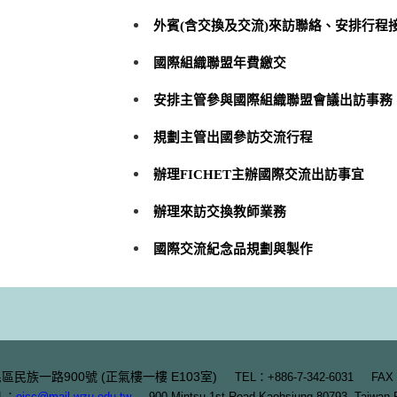
外賓(含交換及交流)來訪聯絡、安排行程
國際組織聯盟年費繳交
安排主管參與國際組織聯盟會議出訪事務
規劃主管出國參訪交流行程
辦理FICHET主辦國際交流出訪事宜
辦理來訪交換教師業務
國際交流紀念品規劃與製作
三民區民族一路900號 (正氣樓一樓 E103室)
TEL：+886-7-342-6031 FAX：
L：
oicc@mail.wzu.edu.tw
900 Mintsu 1st Road Kaohsiung 80793, Taiwan