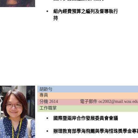
組內經費預算之編列及督導執行
持
胡齡勻
專員
分機 2614
電子郵件 oc2002@mail.wzu.edu
工作職掌
國際暨兩岸合作發展委員會會議
辦理教育部學海飛颺與學海惜珠獎學金專