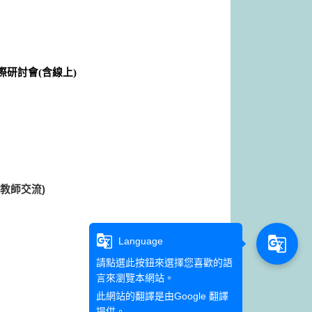
研討會(含線上)
教師交流)
g_translate
g_translate
Language
請點選此按鈕來選擇您喜歡的語
言來瀏覽本網站。
此網站的翻譯是由
Google 翻譯
提供。