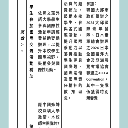
活費的經
參加：
學
費補助，
韓國大邱市
生
依照文藻外
鼓勵本校
政府舉辦之
參
語大學學生
學生，參
2024
大邱國
加
參與國際性
與各式國
際青年營
高
國
活動申請經
際活動，
隊、日本童
教
際
費補助要點
提升國際
軍總會辦理
2-
交
辦理，以提
移動力以
之
2024
日本
2
流
升本校學生
落實推動
全國羅浮大
活
國際視野，
學生更具
會及亞洲展
動
鼓勵參與國
國際觀、
覽會議協會
補
際性活動。
國際關懷
聯盟之
AFECA
助
及國際責
Convention
，
任精神的
其中一隻隊
教育理
伍獲得特別
念。
榮譽獎
應中國姊妹
校深圳大學
邀請，本校
師生團隊共
7
第