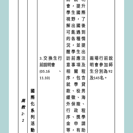
會，提升
學生國際
視野，了
解出國後
可能遇到
的各種情
況，並提
醒學生出
3.
交換生行
訪前應注
兩場行前說
前說明會
意事項及
明會參加師
(05.16
、
相關程
生分別為
92
11.10)
序，包含
及
145
名。
就學貸
國
款、役男
際
緩徵、海
高
化
外保險、
教
系
行政程
2-
列
序、獎學
2
活
金申請
動
等，有助