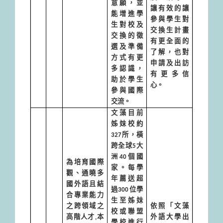
意願，並
讓有效的讓
能增進學
參與學生對
生對校及
交換生計畫
交換的徵
有更全面的
選及準備
了解，也對
方式有更
申請及出訪
多認識，
有更多信
助於學生
心。
參與國際
交流。
文藻目前
姊妹校約
327
所，橫
跨全球
5
大
洲
40
個國
為培育國際
家。每學
觀、通曉多
年薦送超
國外語且結
過
300
位學
合專業能力
生至姊妹
之跨領域之
依照「文藻
校或聯盟
高階人才
,
本
外語大學出
學校進行