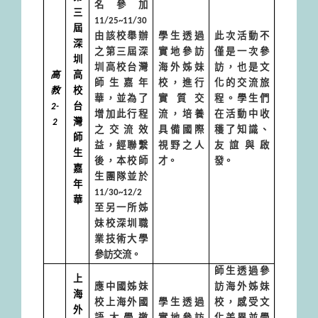
名參加
三
11/25~11/30
屆
由該校舉辦
學生透過
此次活動不
深
之第三屆深
實地參訪
僅是一次參
圳
圳高校台灣
海外姊妹
訪，也是文
高
高
師生嘉年
校，進行
化的交流旅
教
校
華，並為了
實質交
程。學生們
2-
台
增加此行程
流，培養
在活動中收
2
灣
之交流效
具備國際
穫了知識、
師
益，經聯繫
視野之人
友誼與啟
生
後，本校師
才。
發。
嘉
生團隊並於
年
11/30~12/2
華
至另一所姊
妹校深圳職
業技術大學
參訪交流。
師生透過參
上
應中國姊妹
訪海外姊妹
海
校上海外國
學生透過
校，感受文
外