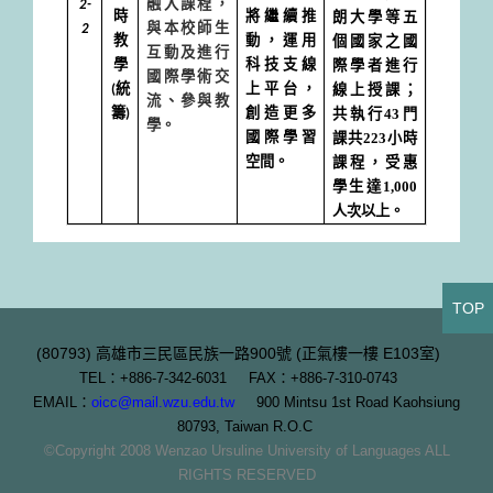
2-
融入課程，
朗大學等五
時
將繼續推
2
與本校師生
個國家之國
教
動，運用
互動及進行
際學者進行
學
科技支線
國際學術交
線上授課；
(
統
上平台，
流、參與教
共執行
43
門
籌
)
創造更多
學。
課共
223
小時
國際學習
課程，受惠
空間。
學生達
1,000
人次以上。
TOP
(80793) 高雄市三民區民族一路900號 (正氣樓一樓 E103室)
TEL：+886-7-342-6031 FAX：+886-7-310-0743
EMAIL：
oicc@mail.wzu.edu.tw
900 Mintsu 1st Road Kaohsiung
80793, Taiwan R.O.C
©Copyright 2008 Wenzao Ursuline University of Languages ALL
RIGHTS RESERVED