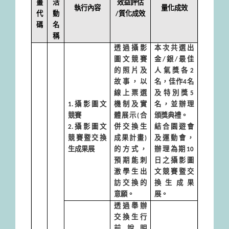
畫
活
效益評估
執行內容
量化成效
代
動
/
質化成效
碼
名
稱
透過攝影
本次共選出
圖文競賽
金
/
銀
/
最佳
的照片及
人氣獎各
2
故事，以
名，佳作
4
名
線上票選
及特別獎
5
1.
攝影圖文
機制及實
名，並辦理
競賽
體展示
(
合
頒獎典禮。
2.
攝影圖文
併交換生
結合園遊會
競賽暨交換
成果計畫
)
及運動會，
生成果展
的方式，
辦理為期
10
預期能刺
日之攝影圖
激學生出
文競賽暨交
訪交換的
換生成果
意願。
展。
透過舉辦
交換生行
前說明