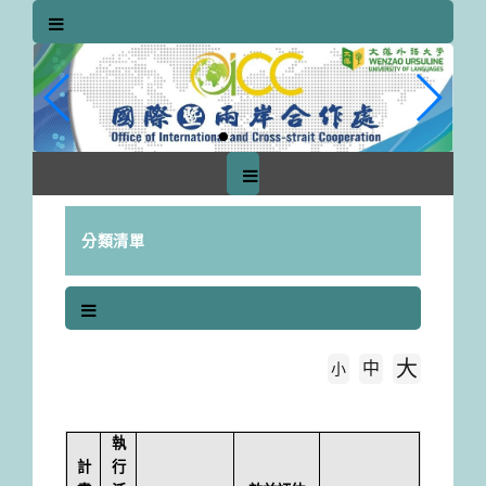
跳
到
主
要
內
容
區
塊
分類清單
大
中
字級大小
小
首頁
113年執行成果Monthly Report
執
計
行