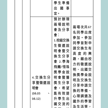
學生準備
出國事
宜。
預計辦理
兩場說明
兩場次共
67
會及分享
名同學出席
會：
參加。參加
1.
校級交換
同學皆對申
生徵選說
請交換生有
明會暨交
高度的興
換生分享
趣，藉由校
會
2.
學海
方的徵選說
飛颺
/
惜珠
明、出國交
獎學金說
換獎學金說
4.
交換生分
明會暨獲
明及交換生
享暨徵選說
獎生分享
分享申請交
明會
會，希望
換的準備、
(06.05
、
能有效提
心理調適及
06.12)
升學生出
國外的學習
國交流的
及生活等，