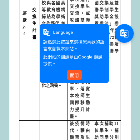
校與各國高
國交換及雙
交換學生
交
等教育機構
聯學制學生
高
交流，或
換
締結為學術
獎助學金設
教
攻讀雙聯
生
合作夥伴
,
並
置辦法」辦
2-
學制，透
g_translate
計
進行國際交
理，
113
年度
g_translate
Language
2
過此計畫
畫
換學生計畫
,
共補助
172
位
培育文藻
請點選此按鈕來選擇您喜歡的語
藉此增進提
完成交換及
外語菁英
言來瀏覽本網站。
升學生專業
攻讀雙聯學
跨領域人
此網站的翻譯是由
Google 翻譯
能力、獨立
制學生。
才，並增
提供。
訓練能力、
加本校於
拓展國際視
關閉
姊妹校際
野及豐富文
間之曝光
化之涵養。
率，落實
本校師生
國際移動
力提升計
畫。
後疫情時
本次補助
11
代，藉由
位學生，補
機票及生
助同學分別