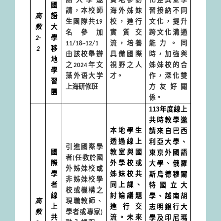
語大學邀
實地參訪
化差異並學
國
請，本校師
海外姊妹
習接納不同
高
語
生團隊共
19
校，進行
文化，提升
教
大
名參加
實質交
跨文化溝通
2-
學
11/18~12/1
流，培養
能力。同
2
移
由該校舉辦
具備國際
時，加強與
地
之
2024
年文
視野之人
姊妹校的合
學
藻外语大学
才。
作，深化雙
習
上海研修班
方友好關
團
係。
113
年度線上
共時教學邀
請來自巴西
本地學生
利亞大學、
透過線上
引進國際學
東京外國語
國
教室與國
者
(
任教於國
大學、俄羅
際
外學校或
外姊妹校或
斯烏德穆爾
學
姊妹校共
非姊妹校學
特國立大
者
同上課、
校或機構之
學、越南胡
線
討論議題
高
現職教師、
志明銀行大
上
進行交
教
學者或專家
)
學及印尼瑪
共
流。未來