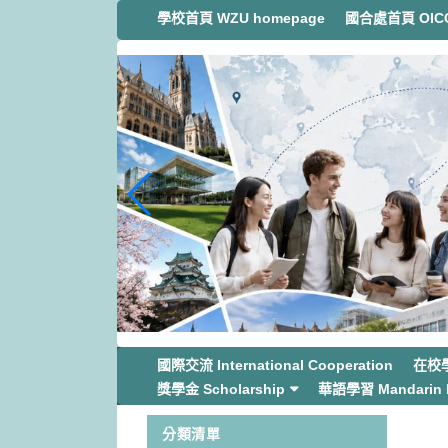
跳
學校首頁 WZU homepage
國合處首頁 OICC
到
主
要
內
容
區
塊
國際交流 International Cooperation
在校學生
獎學金 Scholarship
華語學習 Mandarin L
分類清單