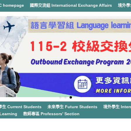
 homepage
國際交流組 International Exchange Affairs
境外學生事
 Current Students
未來學生 Future Students
境外學生 Interna
earning
教師專區 Professors' Section