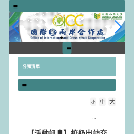
跳
到
主
要
內
容
區
塊
分類清單
大
中
字級大小
小
首頁
【活動訊息】校級出訪交換生甄選說明會
【活動訊息】校級出訪交