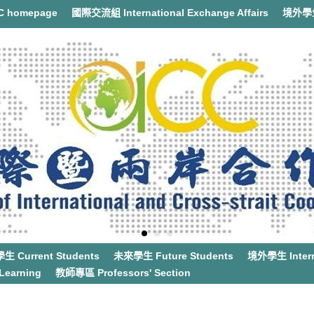
 homepage
國際交流組 International Exchange Affairs
境外學生事
 Current Students
未來學生 Future Students
境外學生 Interna
earning
教師專區 Professors' Section