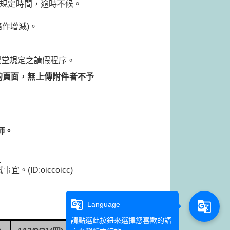
規定時間，逾時不候。
略作增減
)
。
課堂規定之請假程序。
的頁面，無上傳附件者不予
師。
。
試事宜。
(ID:oiccoicc)
g_translate
g_translate
Language
請點選此按鈕來選擇您喜歡的語