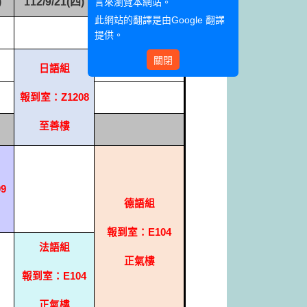
)
112/9/21(
四
)
112/9/22(
五
)
言來瀏覽本網站。
此網站的翻譯是由
Google 翻譯
提供。
關閉
日語組
報到室：
Z1208
至善樓
09
德語組
報到室：
E104
法語組
正氣樓
報到室：
E104
正氣樓