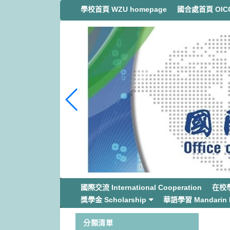
跳
學校首頁 WZU homepage
國合處首頁 OICC
到
主
要
內
容
區
塊
國際交流 International Cooperation
在校學生
獎學金 Scholarship
華語學習 Mandarin L
分類清單