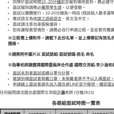
同學於面試時間
10 -20
分鐘前
至報到場地簽到，務必遵守
面試報到請務必
攜帶學生證
，以便查驗。
面試以團體進行，
10-20
分鐘為一時段
(
視該組人數多寡
應試語言為
申請之語組語言
、英文及中文。
面試請注意自身服裝儀容。
如有課程衝堂情形，請務必自行申請公假，並妥善完備
※公假需上傳附件，請截下此份名單，並上傳標記有姓名
通過。
※請將附件圖片以
面試語組
-
面試號碼
-
姓名
命名
※指導老師請選擇國際暨兩岸合作處
-
國際交流組
-
李少涵老
面試未到者面試成績以零分計算
。
敬請到場面試者佩戴口罩，未佩戴者將不予以入場面試
申請線上面試者請先加入國合處
LINE
官方帳號，確認面
任何疑問請洽國合處國際交流組
少涵
老師
(
分機
2613)
各語組面試時間一覽表