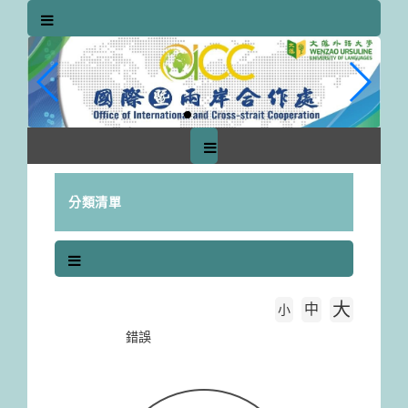
跳
到
主
要
內
容
區
塊
分類清單
大
中
字級大小
小
首頁
錯誤