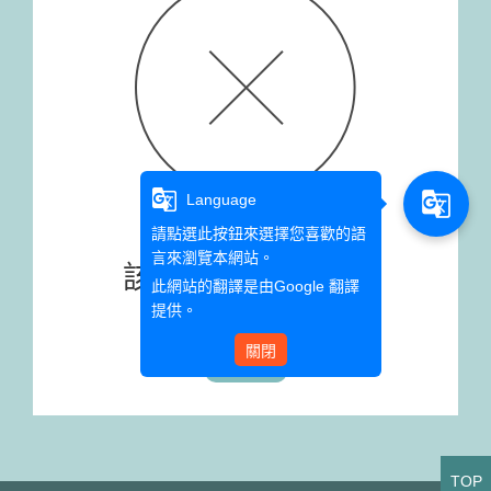
g_translate
g_translate
Language
請點選此按鈕來選擇您喜歡的語
言來瀏覽本網站。
該文章已超過時間
此網站的翻譯是由
Google 翻譯
提供。
關閉
回首頁
TOP